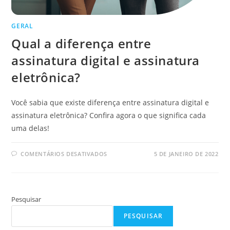
GERAL
Qual a diferença entre
assinatura digital e assinatura
eletrônica?
Você sabia que existe diferença entre assinatura digital e
assinatura eletrônica? Confira agora o que significa cada
uma delas!
EM
COMENTÁRIOS DESATIVADOS
5 DE JANEIRO DE 2022
QUAL
A
DIFERENÇA
ENTRE
ASSINATURA
DIGITAL
Pesquisar
E
ASSINATURA
ELETRÔNICA?
PESQUISAR