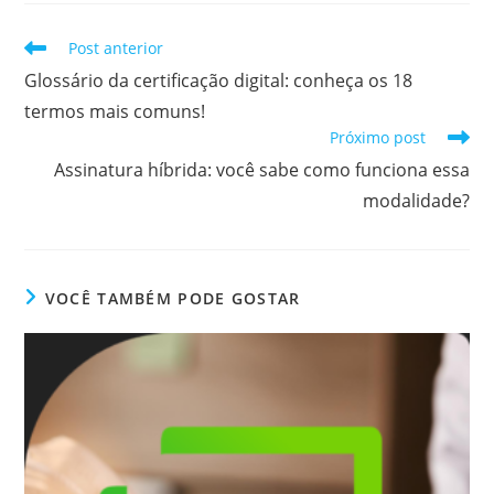
Leia
Post anterior
mais
Glossário da certificação digital: conheça os 18
artigos
termos mais comuns!
Próximo post
Assinatura híbrida: você sabe como funciona essa
modalidade?
VOCÊ TAMBÉM PODE GOSTAR