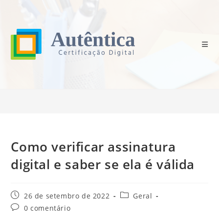
Ir
para
o
conteúdo
Blog
>
Geral
>
Como verificar assinatura digital e saber se ela é válida
Como verificar assinatura
digital e saber se ela é válida
Post
Categoria
26 de setembro de 2022
Geral
publicado:
do
Comentários
0 comentário
post:
do