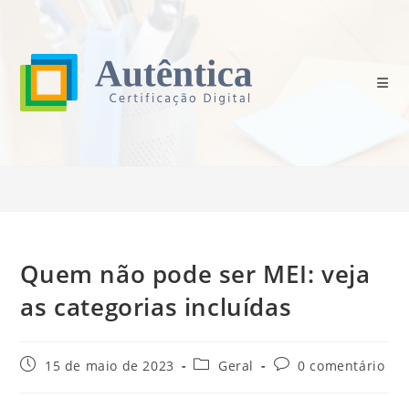
Ir
para
o
conteúdo
Blog
>
Geral
>
Quem não pode ser MEI: veja as categorias incluídas
Quem não pode ser MEI: veja
as categorias incluídas
Post
Categoria
Comentários
15 de maio de 2023
Geral
0 comentário
publicado:
do
do
post:
post: