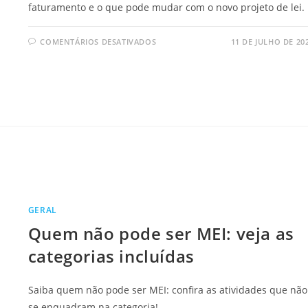
faturamento e o que pode mudar com o novo projeto de lei.
EM
COMENTÁRIOS DESATIVADOS
11 DE JULHO DE 20
SIMPLES
NACIONAL
2025:
TUDO
QUE
VOCÊ
PRECISA
SABER!
GERAL
Quem não pode ser MEI: veja as
categorias incluídas
Saiba quem não pode ser MEI: confira as atividades que não
se enquadram na categoria!