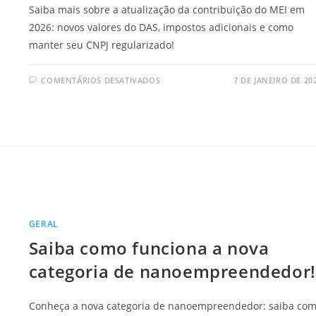
Saiba mais sobre a atualização da contribuição do MEI em
2026: novos valores do DAS, impostos adicionais e como
manter seu CNPJ regularizado!
EM
COMENTÁRIOS DESATIVADOS
7 DE JANEIRO DE 20
ATUALIZAÇÃO
DA
CONTRIBUIÇÃO
DO
MEI
EM
2026:
O
QUE
MUDOU
E
COMO
SE
ORGANIZAR?
GERAL
Saiba como funciona a nova
categoria de nanoempreendedor!
Conheça a nova categoria de nanoempreendedor: saiba co