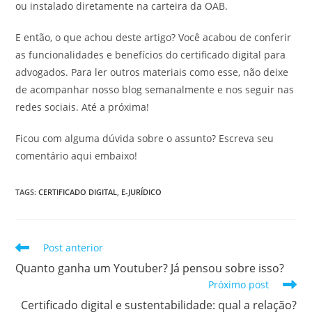
ou instalado diretamente na carteira da OAB.
E então, o que achou deste artigo? Você acabou de conferir
as funcionalidades e benefícios do certificado digital para
advogados. Para ler outros materiais como esse, não deixe
de acompanhar nosso blog semanalmente e nos seguir nas
redes sociais. Até a próxima!
Ficou com alguma dúvida sobre o assunto? Escreva seu
comentário aqui embaixo!
TAGS
:
CERTIFICADO DIGITAL
,
E-JURÍDICO
Leia
Post anterior
mais
Quanto ganha um Youtuber? Já pensou sobre isso?
artigos
Próximo post
Certificado digital e sustentabilidade: qual a relação?