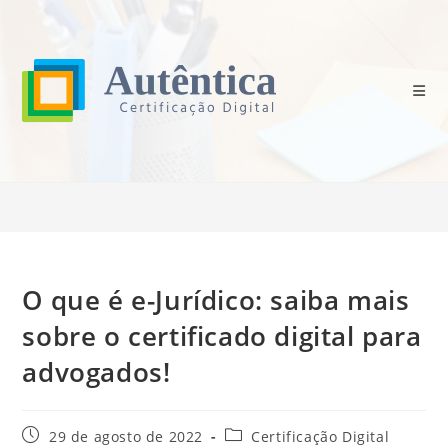
Ir
para
o
conteúdo
Blog
>
Certificação Digital
>
O que é e-Jurídico: saiba mais sobre o certif
O que é e-Jurídico: saiba mais
sobre o certificado digital para
advogados!
Post
Categoria
29 de agosto de 2022
Certificação Digital