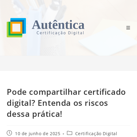
Ir
para
o
conteúdo
Blog
>
Certificação Digital
>
Pode compartilhar certificado digital? Entend
Pode compartilhar certificado
digital? Entenda os riscos
dessa prática!
Post
Categoria
10 de junho de 2025
Certificação Digital