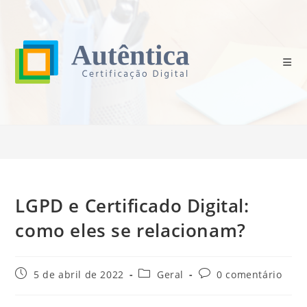
Ir
para
o
conteúdo
Blog
>
Geral
>
LGPD e Certificado Digital: como eles se relacionam?
LGPD e Certificado Digital:
como eles se relacionam?
Post
Categoria
Comentários
5 de abril de 2022
Geral
0 comentário
publicado:
do
do
post:
post: