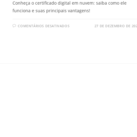
Conheça o certificado digital em nuvem: saiba como ele
funciona e suas principais vantagens!
EM
COMENTÁRIOS DESATIVADOS
27 DE DEZEMBRO DE 20
SAIBA
COMO
FUNCIONA
O
CERTIFICADO
DIGITAL
EM
NUVEM!