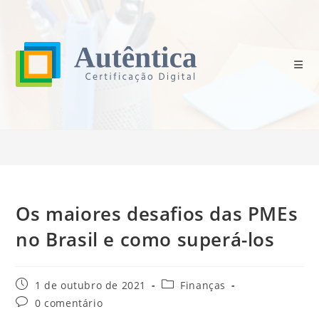
Ir
para
o
conteúdo
Blog
>
Finanças
>
Os maiores desafios das PMEs no Brasil e como superá
Os maiores desafios das PMEs
no Brasil e como superá-los
Post
Categoria
1 de outubro de 2021
Finanças
publicado:
do
Comentários
0 comentário
post:
do