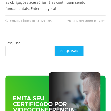
as obrigações acessórias. Elas continuam sendo
fundamentais. Entenda agora!
EM
COMENTÁRIOS DESATIVADOS
28 DE NOVEMBRO DE 2025
COMO
FICAM
AS
OBRIGAÇÕES
ACESSÓRIAS
COM
Pesquisar
A
REFORMA
TRIBUTÁRIA
PESQUISAR