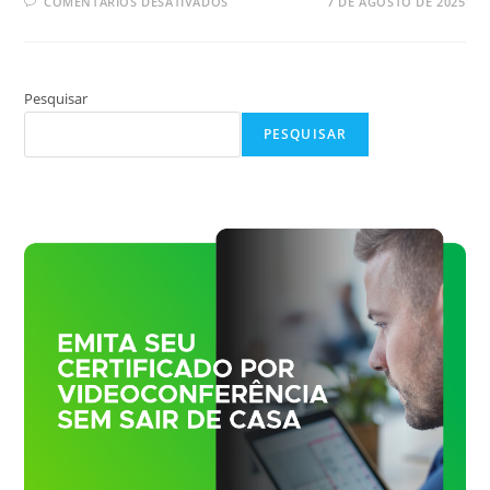
EM
COMENTÁRIOS DESATIVADOS
7 DE AGOSTO DE 2025
O
QUE
É
CIDADANIA
DIGITAL
E
Pesquisar
POR
QUE
ELA
PESQUISAR
É
ESSENCIAL?