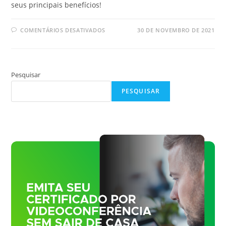
seus principais benefícios!
EM
COMENTÁRIOS DESATIVADOS
30 DE NOVEMBRO DE 2021
COMO
FUNCIONA
O
CERTIFICADO
DIGITAL
CORPORATIVO:
Pesquisar
VEJA
AS
VANTAGENS!
PESQUISAR