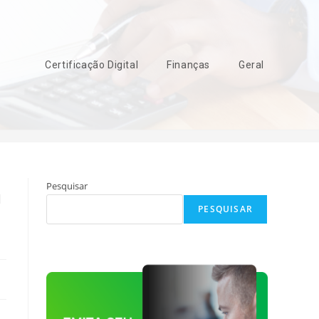
Certificação Digital
Finanças
Geral
Geral
>
O que é integralização de capital social? Entenda agora!
a
Pesquisar
PESQUISAR