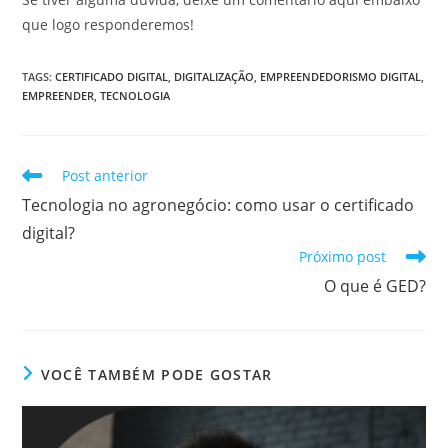
que logo responderemos!
TAGS
:
CERTIFICADO DIGITAL
,
DIGITALIZAÇÃO
,
EMPREENDEDORISMO DIGITAL
,
EMPREENDER
,
TECNOLOGIA
Leia
Post anterior
mais
Tecnologia no agronegócio: como usar o certificado
artigos
digital?
Próximo post
O que é GED?
VOCÊ TAMBÉM PODE GOSTAR