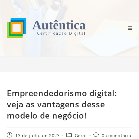
Ir
para
o
conteúdo
Blog
>
Geral
>
Empreendedorismo digital: veja as vantagens desse mode
Empreendedorismo digital:
veja as vantagens desse
modelo de negócio!
Post
Categoria
Comentários
13 de julho de 2023
Geral
0 comentário